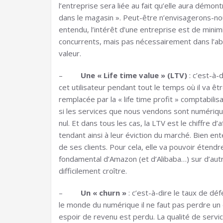
l’entreprise sera liée au fait qu’elle aura démo
dans le magasin ». Peut-être n’envisagerons-nou
entendu, l’intérêt d’une entreprise est de minim
concurrents, mais pas nécessairement dans l’ab
valeur.
–
Une « Life time value » (LTV)
: c’est-à-
cet utilisateur pendant tout le temps où il va êtr
remplacée par la « life time profit » comptabilisa
si les services que nous vendons sont numériqu
nul. Et dans tous les cas, la LTV est le chiffre d’
tendant ainsi à leur éviction du marché. Bien en
de ses clients. Pour cela, elle va pouvoir étend
fondamental d’Amazon (et d’Alibaba…) sur d’autr
difficilement croître.
–
Un « churn »
: c’est-à-dire le taux de déf
le monde du numérique il ne faut pas perdre un c
espoir de revenu est perdu. La qualité de servic