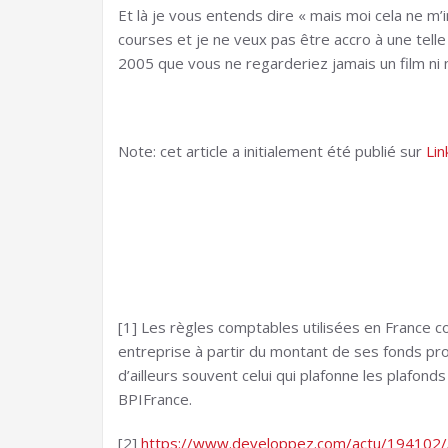
Et là je vous entends dire « mais moi cela ne m
courses et je ne veux pas être accro à une tell
2005 que vous ne regarderiez jamais un film ni ne
Note: cet article a initialement été publié sur
Lin
[1] Les règles comptables utilisées en France co
entreprise à partir du montant de ses fonds prop
d’ailleurs souvent celui qui plafonne les plafo
BPIFrance.
[2]
https://www.developpez.com/actu/194102/