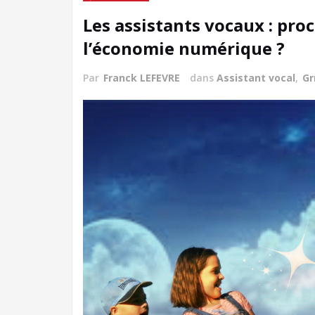
Les assistants vocaux : pr
l’économie numérique ?
Par
Franck LEFEVRE
dans
Assistant vocal
,
Gr