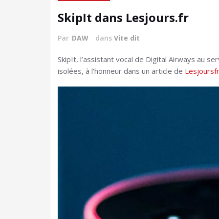
SkipIt dans Lesjours.fr
Par
DAW
dans
Vite dit
SkipIt, l’assistant vocal de Digital Airways au 
isolées, à l’honneur dans un article de
Lesjoursf