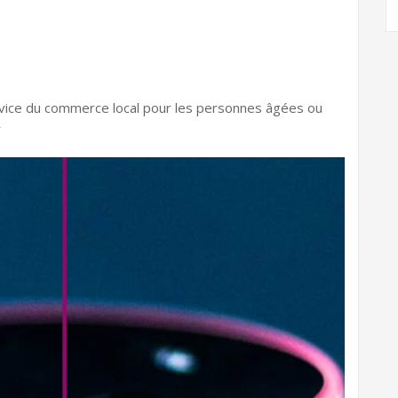
service du commerce local pour les personnes âgées ou
r