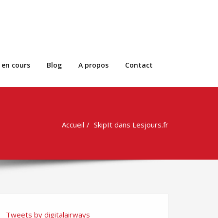
 en cours
Blog
A propos
Contact
Accueil
SkipIt dans Lesjours.fr
Tweets by digitalairways